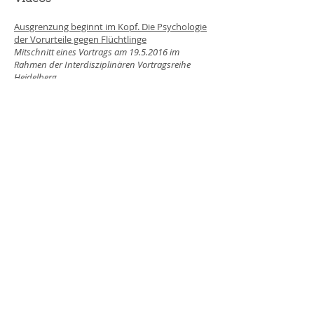
Ausgrenzung beginnt im Kopf. Die Psychologie
der Vorurteile gegen Flüchtlinge
Mitschnitt eines Vortrags am
19.5.2016
im
Rahmen der Interdisziplinären Vortragsreihe
Heidelberg
+49 (0) 157 87 62 38 33
Dennis.Hebbelmann@gmail.com